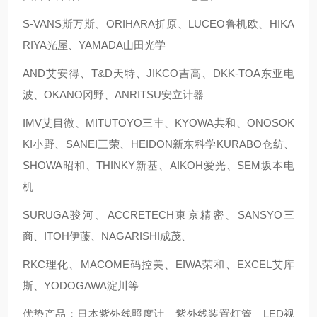
S-VANS斯万斯、ORIHARA折原、LUCEO鲁机欧、HIKA
RIYA光屋、YAMADA山田光学
AND艾安得、T&D天特、JIKCO吉高、DKK-TOA东亚电
波、OKANO冈野、ANRITSU安立计器
IMV艾目微、MITUTOYO三丰、KYOWA共和、ONOSOK
KI小野、SANEI三荣、HEIDON新东科学KURABO仓纺、
SHOWA昭和、THINKY新基、AIKOH爱光、SEM坂本电
机
SURUGA骏河、ACCRETECH東京精密、SANSYO三
商、ITOH伊藤、NAGARISHI成茂、
RKC理化、MACOME码控美、EIWA荣和、EXCEL艾库
斯、YODOGAWA淀川等
优势产品：日本紫外线照度计、紫外线装置灯管、LED视