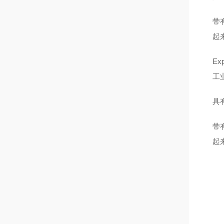
带
起
E
工
具
带
起