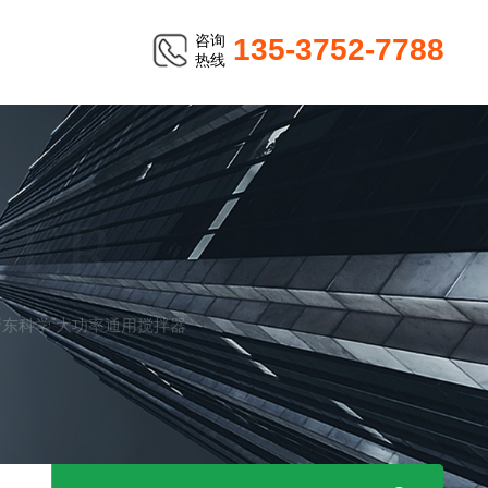
咨询
135-3752-7788
热线
TER
ON新东科学 大功率通用搅拌器