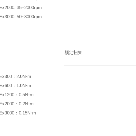
Ex2000: 35~2000rpm
Ex3000: 50~3000rpm
额定扭矩
Ex300：2.0N·m
Ex600：1.0N·m
Ex1200：0.5N·m
Ex2000：0.2N·m
Ex3000：0.15N·m