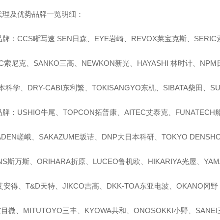
代理及优势品牌一览明细：
牌：CCS晰写速 SEN日森、EYE岩崎、REVOX莱宝克斯、SERI
IC索尼克、SANKO三高、NEWKON新光、HAYASHI 林时计、NPM
本科学、DRY-CABI东利繁、TOKISANGYO东机、SIBATA柴田、SU
牌：USHIO牛尾、TOPCON拓普康、AITEC艾泰克、FUNATEC
ADEN嵯峨、SAKAZUME坂诘、DNP大日本科研、TOKYO DENSHO
ANS斯万斯、ORIHARA折原、LUCEO鲁机欧、HIKARIYA光屋、YA
艾安得、T&D天特、JIKCO吉高、DKK-TOA东亚电波、OKANO冈野
艾目微、MITUTOYO三丰、KYOWA共和、ONOSOKKI小野、SANE