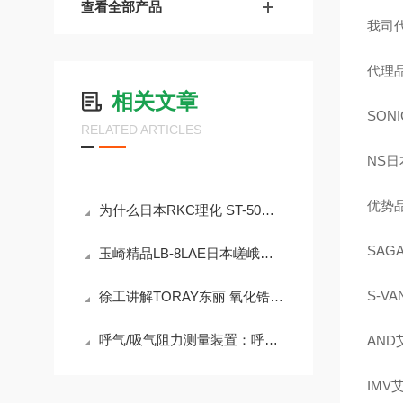
查看全部产品
我司
代理品
相关文章
SON
RELATED ARTICLES
NS日
优势品
为什么日本RKC理化 ST-50热电偶这么热销
SAG
玉崎精品LB-8LAE日本嵯峨电机LED灯具
S-V
徐工讲解TORAY东丽 氧化锆氧浓度计LC-450A
呼气/吸气阻力测量装置：呼吸健康的精准监测员
AND
IMV