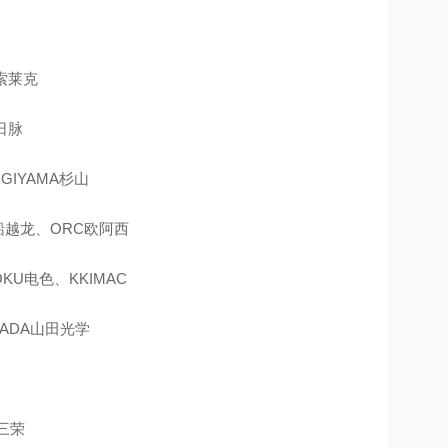
C索莱克
日脉
GIYAMA杉山
H船越龙、ORC欧阿西
KU电色、KKIMAC
MADA山田光学
I三荣