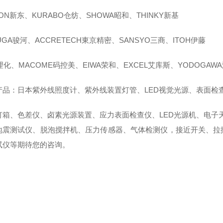
DON新东、KURABO仓纺、SHOWA昭和、THINKY新基
UGA骏河、ACCRETECH東京精密、SANSYO三商、ITOH伊藤
理化、MACOME码控美、EIWA荣和、EXCEL艾库斯、YODOGAW
产品：日本紫外线照度计、紫外线装置灯管、LED视觉光源、表面检
灯箱、色差仪、卤素光源装置、应力表面检查仪、LED光源机、电子
地震测试仪、脱泡搅拌机、压力传感器、气体检测仪，接近开关、拉
试仪等期待您的咨询。