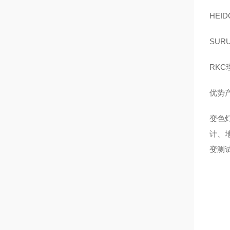
HEI
SUR
RKC
优势
变色
计、
变测