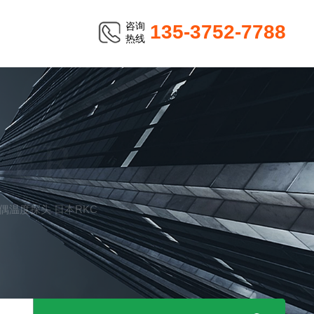
咨询
135-3752-7788
热线
TER
!热电偶温度探头 日本RKC