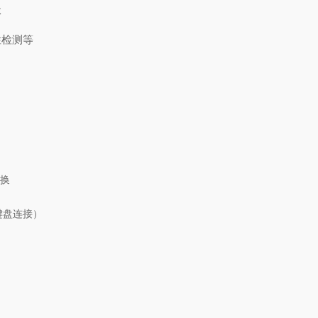
体
性检测等
切换
出、键盘连接）