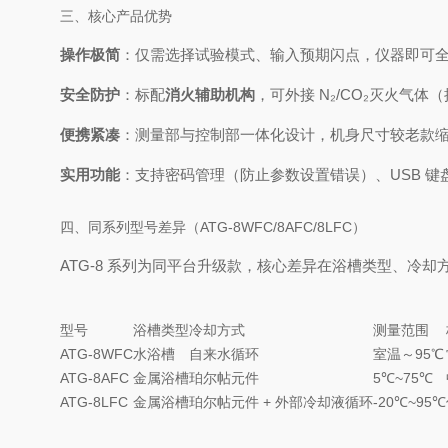
三、核心产品优势
操作极简
：仅需选择试验模式、输入预期闪点，仪器即可
安全防护
：标配
消火辅助机构
，可外接 N₂/CO₂灭火气体
便携紧凑
：测量部与控制部一体化设计，机身尺寸较老款缩
实用功能
：支持密码管理（防止参数设置错误）、USB 键
四、同系列型号差异（ATG-8WFC/8AFC/8LFC）
ATG-8 系列为同平台升级款，核心差异在浴槽类型、冷
型号
浴槽类型
冷却方式
测量范围
ATG-8WFC
水浴槽
自来水循环
室温～95℃
ATG-8AFC
金属浴槽
珀尔帖元件
5℃~75℃
ATG-8LFC
金属浴槽
珀尔帖元件 + 外部冷却液循环
-20℃~95℃