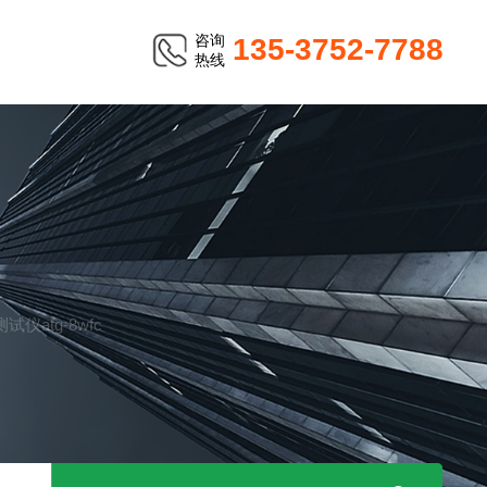
咨询
135-3752-7788
热线
仪atg-8wfc