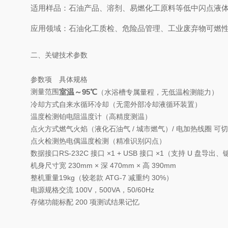
适用样品：石油产品、溶剂、易燃化工原料等低中闪点液
应用领域：石油化工质检、危险品管理、工业废弃物可燃
二、关键技术参数
参数项
具体规格
测量范围
室温～95℃
（水浴槽专属量程，无低温检测能力）
冷却方式
自来水循环冷却（无需外部冷却液循环装置）
温度检测
铂电阻温度计（高精度测温）
点火方式
燃气火焰（液化石油气 / 城市燃气）/ 电加热线圈 可
点火检测
热电偶温度检测（精准识别闪点）
数据接口
RS-232C 接口 ×1 + USB 接口 ×1（支持 U 盘导
机身尺寸
宽 230mm × 深 470mm × 高 390mm
整机重量
19kg（较老款 ATG-7 减重约 30%）
电源规格
交流 100V，500VA，50/60Hz
存储功能
标配 200 项测试结果记忆